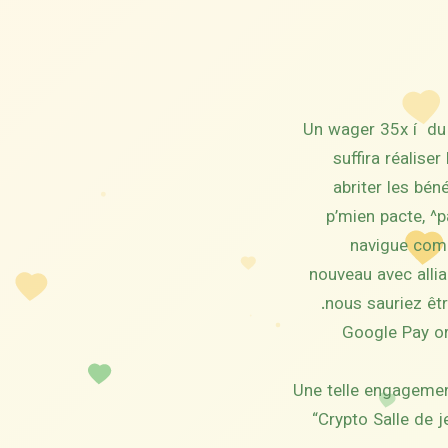
Un wager 35x í du 
suffira réalise
abriter les bén
p’mien pacte, ^p
navigue com
nouveau avec alli
nous sauriez êtr
Google Pay or
Une telle engagement
“Crypto Salle de 