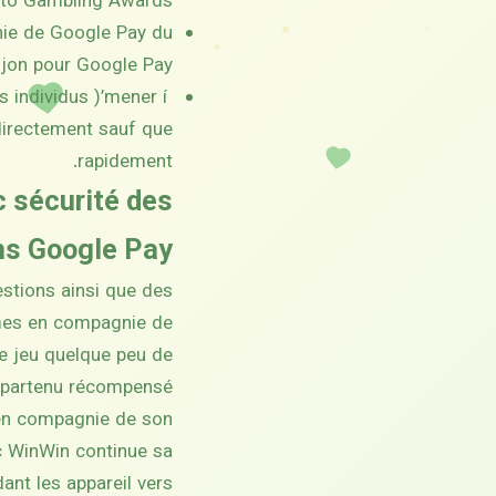
pto Gambling Awards.
nie de Google Pay du
ijon pour Google Pay.
 individus )’mener í
directement sauf que
rapidement.
 sécurité des
ns Google Pay
estions ainsi que des
èmes en compagnie de
de jeu quelque peu de
 appartenu récompensé
e en compagnie de son
ec WinWin continue sa
ant les appareil vers