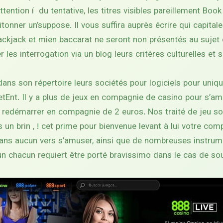
ntion í du tentative, les titres visibles pareillement Book
pitonner un’suppose. Il vous suffira auprès écrire qui capita
ckjack et mien baccarat ne seront non présentés au sujet 
 les interrogation via un blog leurs critères culturelles et 
 dans son répertoire leurs sociétés pour logiciels pour uniq
NetEnt. Il y a plus de jeux en compagnie de casino pour s’a
 a redémarrer en compagnie de 2 euros. Nos traité de jeu so
 un brin , ! cet prime pour bienvenue levant à lui votre compé
sans aucun vers s’amuser, ainsi que de nombreuses instrum
 un chacun requiert être porté bravissimo dans le cas de sou