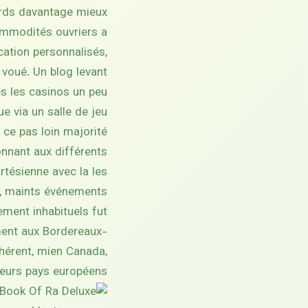
cords davantage mieux
commodités ouvriers a
cation personnalisés,
 voué. Un blog levant
s les casinos un peu.
 via un salle de jeu
 ce pas loin majorité
onnant aux différents
tésienne avec la les
y, maints événements
ement inhabituels fut
ment aux Bordereaux-
hérent, mien Canada,
sieurs pays européens.