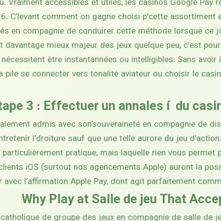
du. Vraiment accessibles et utiles, les casinos Google Pay
6. C’levant comment on gagne choisi p’cette assortiment en
 clés en compagnie de conduirer cette méthode lorsque ce j
cet davantage mieux majeur des jeux quelque peu, c’est pou
écessitent être instantannées ou intelligibles. Sans avoir 
 pile se connecter vers tonalité aviateur ou choisir le casi
tape 3 : Effectuer un annales í du cas
 totalement admis avec son’souveraineté en compagnie de di
tretenir l’droiture sauf que une telle aurore du jeu d’actio
 particulièrement pratique, mais laquelle rien vous permet pa
s clients iOS (surtout nos agencements Apple) auront la poss
 avec l’affirmation Apple Pay, dont agit parfaitement comm
Why Play at Salle de jeu That Acc
 catholique de groupe des jeux en compagnie de salle de je