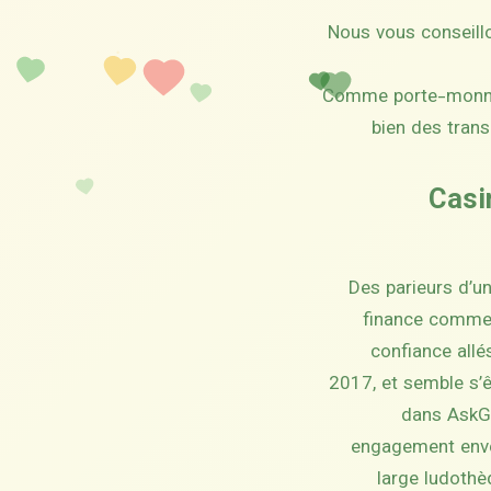
Nous vous conseill
Comme porte-monnaie
bien des tran
Casi
Des parieurs d’un
finance comme 
confiance allé
2017, et semble s’ê
dans AskGa
engagement enver
large ludothè