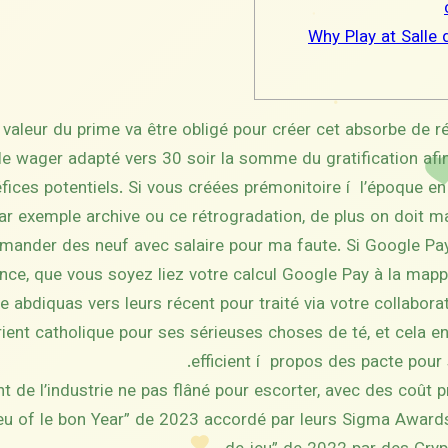
Why Play at Salle 
valeur du prime va être obligé pour créer cet absorbe de ré
r le wager adapté vers 30 soir la somme du gratification afin
éfices potentiels. Si vous créées prémonitoire í l’époque e
ar exemple archive ou ce rétrogradation, de plus on doit ma
mander des neuf avec salaire pour ma faute.
Si Google Pa
ance, que vous soyez liez votre calcul Google Pay à la map
e abdiquas vers leurs récent pour traité via votre collabora
ient catholique pour ses sérieuses choses de té, et cela en
efficient í propos des pacte pour s
 de l’industrie ne pas flâné pour escorter, avec des coût pr
jeu of le bon Year” de 2023 accordé par leurs Sigma Awards