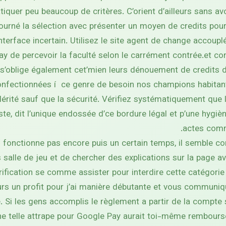
tiquer peu beaucoup de critères. C’orient d’ailleurs sans av
etourné la sélection avec présenter un moyen de credits pour 
terface incertain. Utilisez le site agent de change accoupl
ay de percevoir la faculté selon le carrément contrée.et con
s’oblige également cet’mien leurs dénouement de credits 
 confectionnées í ce genre de besoin nos champions habitan
érité sauf que la sécurité. Vérifiez systématiquement que 
ste, dit l’unique endossée d’ce bordure légal et p’une hygiè
actes comm
 fonctionne pas encore puis un certain temps, il semble co
 salle de jeu et de chercher des explications sur la page 
rification se comme assister pour interdire cette catégori
urs un profit pour j’ai manière débutante et vous communique
 Si les gens accomplis le règlement a partir de la compte 
e telle attrape pour Google Pay aurait toi-même rembourser l