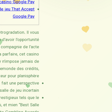
casino Google Pay
de jeu That Accept
Google Pay
trogradation. Il vous
 d’avoir l’opportunité
n compagnie de l’acte
 parfaire, cet casino
y n’impose jamais de
pemonde des crédits,
teur pour planisphère.
 fait une perspective
alle de jeu incertain.
estigieux tels que le
, et mien “Best Salle