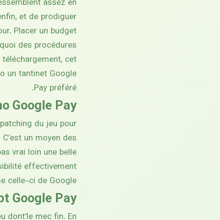
 ressemblent assez en
fin, et de prodiguer
our. Placer un budget
rquoi des procédures
í téléchargement, cet
no un tantinet Google
Pay préféré.
ino Google Pay
spatching du jeu pour
n. C’est un moyen des
s vrai loin une belle
ibilité effectivement
e celle-ci de Google.
ept Google Pay
u dont’le mec fin. En