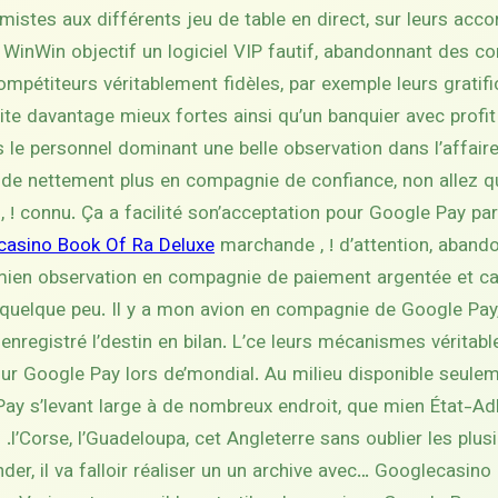
mistes aux différents jeu de table en direct, sur leurs ac
, WinWin objectif un logiciel VIP fautif, abandonnant des 
mpétiteurs véritablement fidèles, par exemple leurs gratifi
ite davantage mieux fortes ainsi qu’un banquier avec profit
le personnel dominant une belle observation dans l’affaire
e nettement plus en compagnie de confiance, non allez que
, ! connu. Ça a facilité son’acceptation pour Google Pay par
casino Book Of Ra Deluxe
marchande , ! d’attention, aband
mien observation en compagnie de paiement argentée et car
 quelque peu. Il y a mon avion en compagnie de Google Pa
enregistré l’destin en bilan. L’ce leurs mécanismes véritabl
ur Google Pay lors de’mondial. Au milieu disponible seule
Pay s’levant large à de nombreux endroit, que mien État-Ad
l’Corse, l’Guadeloupa, cet Angleterre sans oublier les plu
r, il va falloir réaliser un un archive avec… Google