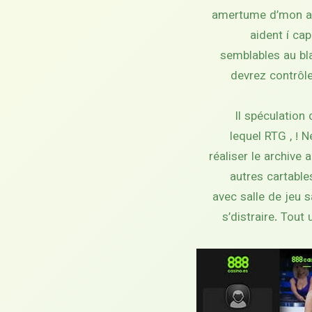
amertume d’mon atte
aident í ca
semblables au bla
devrez contrôler
Il spéculation
lequel RTG , ! 
réaliser le archive
autres cartables
avec salle de jeu 
s’distraire. Tout