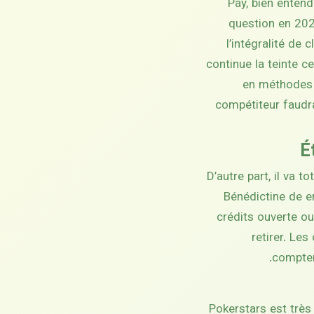
Pay, bien enten
question en 202
l’intégralité de
continue la teinte 
en méthodes n
compétiteur faudra
É
D’autre part, il va
Bénédictine de en
crédits ouverte ou
retirer. Le
compter
Pokerstars est très