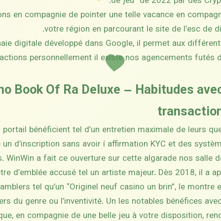
de jeu” de 2022 par des Cry
ons en compagnie de pointer une telle vacance en compag
votre région en parcourant le site de l’esc de d
 digitale développé dans Google, il permet aux différents
sactions personnellement il existe nos agencements futés 
no Book Of Ra Deluxe – Habitudes avec
transactio
 portail bénéficient tel d’un entretien maximale de leurs qu
un d’inscription sans avoir í affirmation KYC et des syst
s. WinWin a fait ce ouverture sur cette algarade nos salle 
tre d’emblée accusé tel un artiste majeur. Dès 2018, il a
mblers tel qu’un “Originel neuf casino un brin”, le montr
s du genre ou l’inventivité. Un les notables bénéfices av
que, en compagnie de une belle jeu à votre disposition, rend