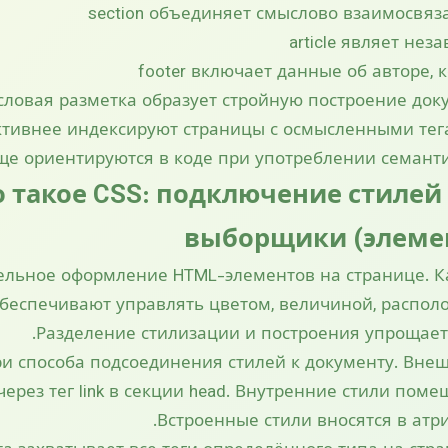
section объединяет смыслово взаимосвя
article являет нез
footer включает данные об авторе, 
ловая разметка образует стройную построение док
ктивнее индексируют страницы с осмысленными тег
ще ориентируются в коде при употреблении семанти
о такое CSS: подключение стилей
выборщики (элемент
тельное оформление HTML-элементов на странице. 
обеспечивают управлять цветом, величиной, распол
Разделение стилизации и построения упрощает 
ри способа подсоединения стилей к документу. Вне
ерез тег link в секции head. Внутренние стили помеща
Встроенные стили вносятся в атриб