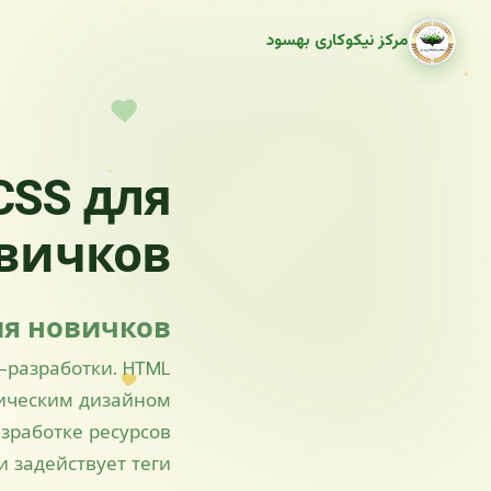
مرکز نیکوکاری بهسود
CSS для
вичков
ля новичков
-разработки. HTML
фическим дизайном
зработке ресурсов.
и задействует теги