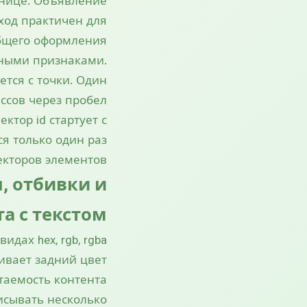
анице. Объявление
дход практичен для
бщего оформления.
зными признаками.
ется с точки. Один
ссов через пробел.
ктор id стартует с
я только один раз
екторов элементов.
, отбивки и
та с текстом
идах hex, rgb, rgba
ивает задний цвет
аемость контента.
писывать несколько