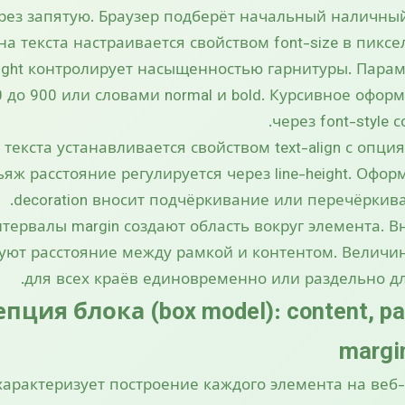
рез запятую. Браузер подберёт начальный наличный
а текста настраивается свойством font-size в пиксе
eight контролирует насыщенностью гарнитуры. Пара
 до 900 или словами normal и bold. Курсивное офор
через font-style с
кста устанавливается свойством text-align с опциями l
ньяж расстояние регулируется через line-height. Офор
decoration вносит подчёркивание или перечёркива
ервалы margin создают область вокруг элемента. В
руют расстояние между рамкой и контентом. Велич
для всех краёв единовременно или раздельно дл
ция блока (box model): content, pad
margi
характеризует построение каждого элемента на веб