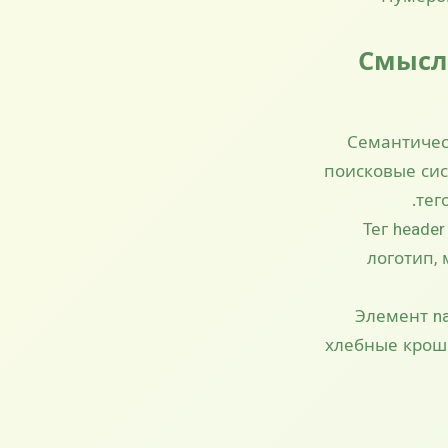
Смыслов
Семантичес
поисковые си
тег
Тег heade
логотип,
Элемент na
хлебные крошк