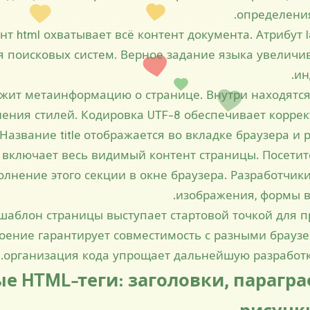
определения
т html охватывает всё контент документа. Атрибут 
я поисковых систем. Верное задание языка увеличив
ин
жит метаинформацию о странице. Внутри находятся теги
ения стилей. Кодировка UTF-8 обеспечивает корре
 Название title отображается во вкладке браузера и р
 включает весь видимый контент страницы. Посети
лнение этого секции в окне браузера. Разработчики
изображения, формы вн
шаблон страницы выступает стартовой точкой для п
оение гарантирует совместимость с разными брауз
организация кода упрощает дальнейшую разработк
е HTML‑теги: заголовки, парагра