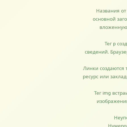
Названия от
основной заг
вложенную 
Тег p со
сведений. Браузе
Линки создаются 
ресурс или заклад
Тег img встр
изображения
Неупо
Нумеров