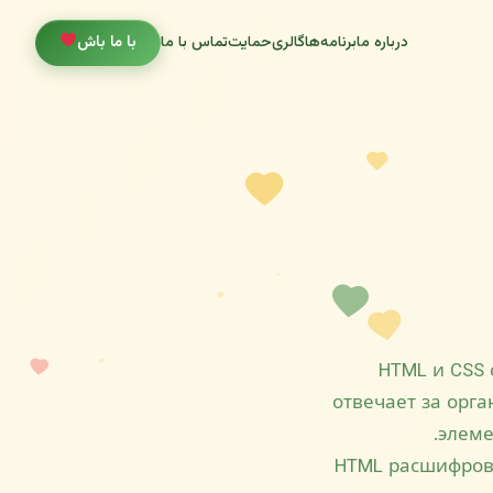
درباره ما
برنامه‌ها
گالری
حمایت
تماس با ما
با ما باش
HTML и CSS 
отвечает за орг
элеме
HTML расшифровы