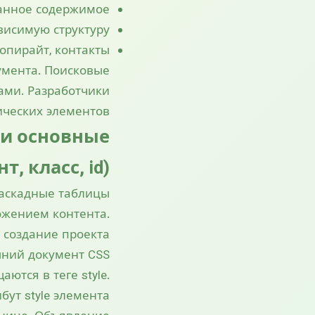
занное содержимое
ависимую структуру
копирайт, контакты
умента. Поисковые
ами. Разработчики
ческих элементов.
 и основные
, класс, id)
Каскадные таблицы
ожением контента.
создание проекта.
шний документ CSS
ются в теге style.
ут style элемента.