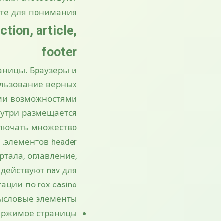
те для понимания.
ion, article,
footer
аницы. Браузеры и
ользование верных
ми возможностями.
нутри размещается
ключать множество
элементов header.
тала, оглавление,
действуют nav для
ации по rox casino.
словые элементы:
ержимое страницы