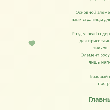
Основной элемен
язык страницы дл
Раздел head содер
для присоедин
знаков.
Элемент body
лишь напо
Базовый 
постр
Главны