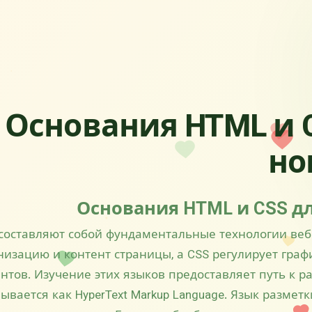
Основания HTML и 
но
Основания HTML и CSS д
составляют собой фундаментальные технологии веб
анизацию и контент страницы, а CSS регулирует гра
нтов. Изучение этих языков предоставляет путь к ра
вается как HyperText Markup Language. Язык разметк