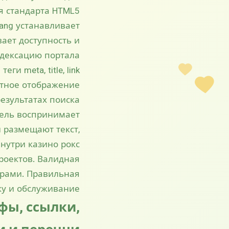
 стандарта HTML5.
lang устанавливает
ает доступность и
дексацию портала.
 meta, title, link
ктное отображение
езультатах поиска.
тель воспринимает
 размещают текст,
утри казино рокс.
роектов. Валидная
ерами. Правильная
у и обслуживание.
фы, ссылки,