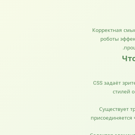
Корректная смыс
роботы эффе
про
Чт
CSS задаёт зри
стилей 
Существует т
присоединяется ч