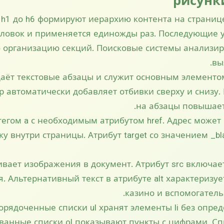
рисунк
 h1 до h6 формируют иерархию контента на странице
оловок и применяется единожды раз. Последующие
организацию секций. Поисковые системы анализир
вы
здаёт текстовые абзацы и служит основным элемент
р автоматически добавляет отбивки сверху и снизу.
на абзацы повышает
тегом a с необходимым атрибутом href. Адрес может
ку внутри страницы. Атрибут target со значением _bl
аивает изображения в документ. Атрибут src включа
. Альтернативный текст в атрибуте alt характеризуе
казино и вспомогатель
рядоченные списки ul хранят элементы li без опре
анные списки ol показывают пункты с цифрами. Сп