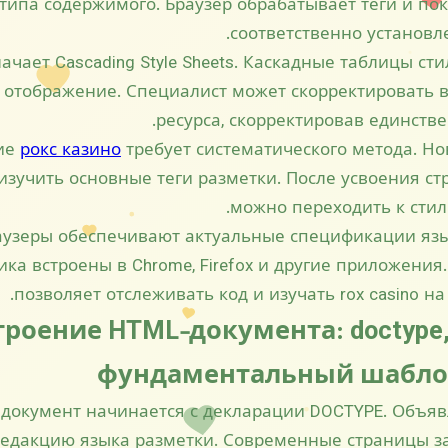
типа содержимого. Браузер обрабатывает теги и по
соответственно установл
ачает Cascading Style Sheets. Каскадные таблицы ст
 отображение. Специалист может скорректировать 
ресурса, скорректировав единств
ие
рокс казино
требует систематического метода. Но
зучить основные теги разметки. После усвоения ст
можно переходить к стил
узеры обеспечивают актуальные спецификации язы
ика встроены в Chrome, Firefox и другие приложения
позволяет отслеживать код и изучать rox casino на
роение HTML‑документа: doctype, 
фундаментальный шабло
документ начинается с декларации DOCTYPE. Объя
редакцию языка разметки. Современные страницы з