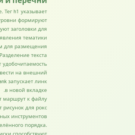
и и перечни
. Тег h1 указывает
 уровни формируют
уют заголовки для
явления тематики.
ом для размещения
 Разделение текста
 удобочитаемость.
 вести на внешний
ank запускает линк
в новой вкладке.
ет маршрут к файлу
т рисунок для рокс
ных инструментов.
делённого порядка.
иски способствуют