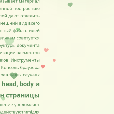
казывает материал
енной построению.
илей дают отделить
внешний вид всего
енный файл стилей.
вичкам советуется
руктуры документа
изации элементов.
ков. Инструменты
. Консоль браузера
 реальных случаях.
head, body и
н страницы
вление уведомляет
адействуютhtmlдля