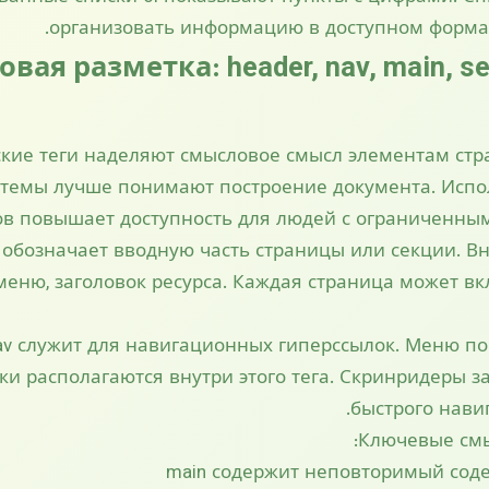
организовать информацию в доступном форма
ая разметка: header, nav, main, sect
кие теги наделяют смысловое смысл элементам стр
стемы лучше понимают построение документа. Исп
ов повышает доступность для людей с ограниченны
r обозначает вводную часть страницы или секции. В
 меню, заголовок ресурса. Каждая страница может в
v служит для навигационных гиперссылок. Меню пор
и располагаются внутри этого тега. Скринридеры за
быстрого навиг
Ключевые смы
main содержит неповторимый сод