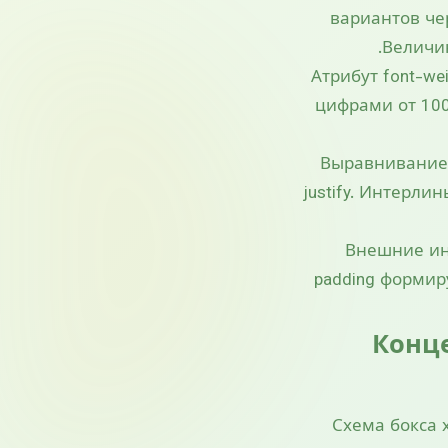
вариантов че
Величин
Атрибут font-w
цифрами от 100
Выравнивание те
justify. Интерли
Внешние инт
padding форми
Концеп
Схема бокса 