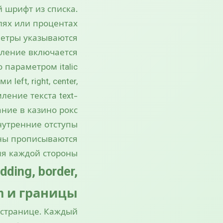
 шрифт из списка.
лях или процентах.
метры указываются
мление включается
о параметром italic.
eft, right, center,
мление текста text-
ние в казино рокс.
нутренние отступы
ины прописываются
я каждой стороны.
ding, border,
n и границы
-странице. Каждый