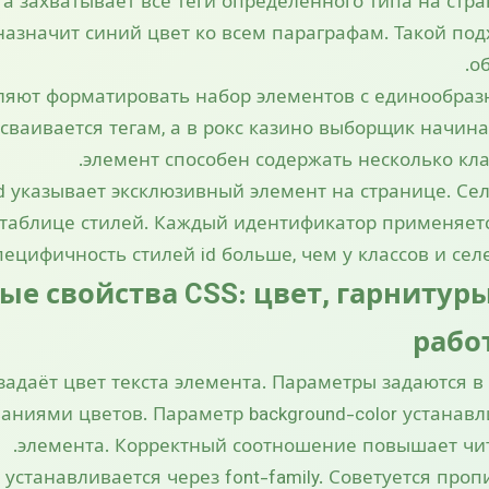
а захватывает все теги определённого типа на стр
e; назначит синий цвет ко всем параграфам. Такой по
о
ляют форматировать набор элементов с единообра
исваивается тегам, а в рокс казино выборщик начина
элемент способен содержать несколько кла
 указывает эксклюзивный элемент на странице. Селе
 таблице стилей. Каждый идентификатор применяетс
пецифичность стилей id больше, чем у классов и сел
ые свойства CSS: цвет, гарнитуры
рабо
задаёт цвет текста элемента. Параметры задаются в в
ниями цветов. Параметр background-color устанавл
элемента. Корректный соотношение повышает чит
 устанавливается через font-family. Советуется про