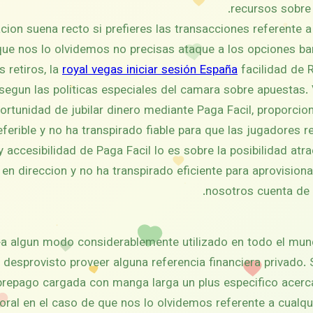
recursos sobre 
cion suena recto si prefieres las transacciones referente a
que nos lo olvidemos no precisas ataque a los opciones ban
 retiros, la
royal vegas iniciar sesión España
facilidad de 
egun las politicas especiales del camara sobre apuestas. 
ortunidad de jubilar dinero mediante Paga Facil, proporcio
eferible y no ha transpirado fiable para que las jugadores r
y accesibilidad de Paga Facil lo es sobre la posibilidad atr
n direccion y no ha transpirado eficiente para aprovisionar
nosotros cuenta de 
a algun modo considerablemente utilizado en todo el mun
 desprovisto proveer alguna referencia financiera privado.
prepago cargada con manga larga un plus especifico acer
oral en el caso de que nos lo olvidemos referente a cualq