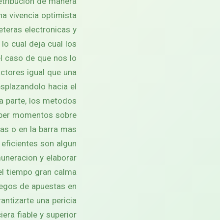
retribucion de manera
a vivencia optimista.
eteras electronicas y
lo cual deja cual los
l caso de que nos lo
ctores igual que una
splazandolo hacia el
ra parte, los metodos
haber momentos sobre
s o en la barra mas.
 eficientes son algun
uneracion y elaborar
el tiempo gran calma.
uegos de apuestas en
ntizarte una pericia
iera fiable y superior.