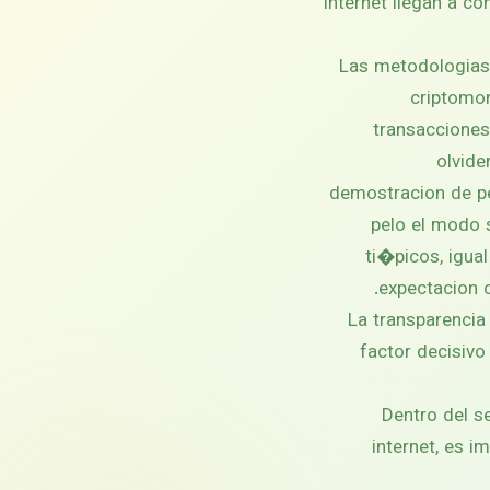
internet llegan a c
Las metodologias s
criptomon
transacciones
olvide
demostracion de pe
pelo el modo s
ti�picos, igua
expectacion 
La transparencia
factor decisiv
Dentro del s
internet, es 