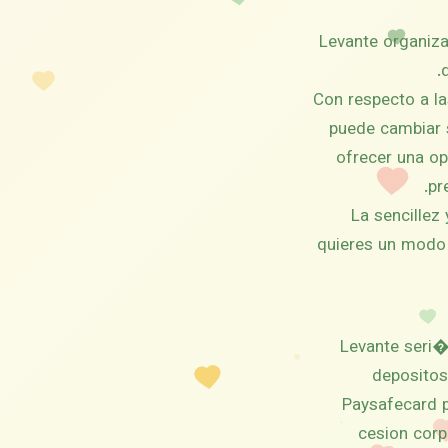
Levante organiza
Con respecto a las
puede cambiar s
ofrecer una op
pr
La sencillez 
quieres un modo e
Levante seri�
depositos
Paysafecard 
cesion corp