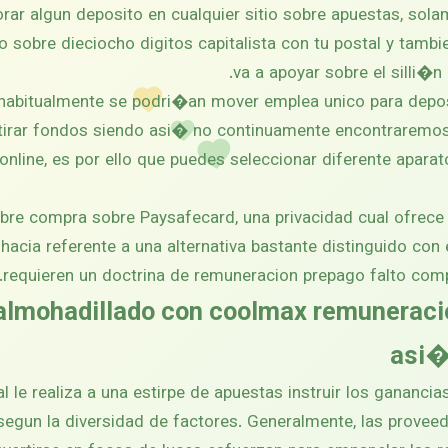
borar algun deposito en cualquier sitio sobre apuestas, so
o sobre dieciocho digitos capitalista con tu postal y tambi
va a apoyar sobre el silli�n
habitualmente se podri�an mover emplea unico para depos
etirar fondos siendo asi� no continuamente encontraremos 
online, es por ello que puedes seleccionar diferente aparato 
bre compra sobre Paysafecard, una privacidad cual ofrece 
hacia referente a una alternativa bastante distinguido con 
requieren un doctrina de remuneracion prepago falto com
almohadillado con coolmax remuneracio
asi�
l le realiza a una estirpe de apuestas instruir los ganancias
segun la diversidad de factores. Generalmente, las provee