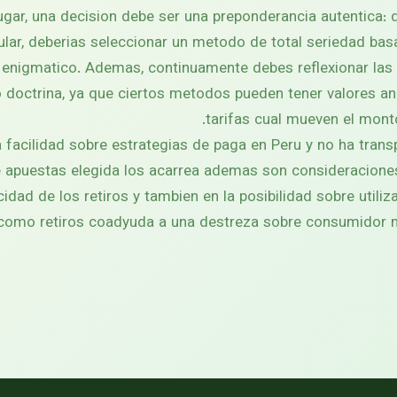
ugar, una decision debe ser una preponderancia autentica: 
cular, deberias seleccionar un metodo de total seriedad ba
 enigmatico. Ademas, continuamente debes reflexionar las 
 doctrina, ya que ciertos metodos pueden tener valores an
tarifas cual mueven el monto
a facilidad sobre estrategias de paga en Peru y no ha tran
e apuestas elegida los acarrea ademas son consideraciones
icidad de los retiros y tambien en la posibilidad sobre utili
como retiros coadyuda a una destreza sobre consumidor m