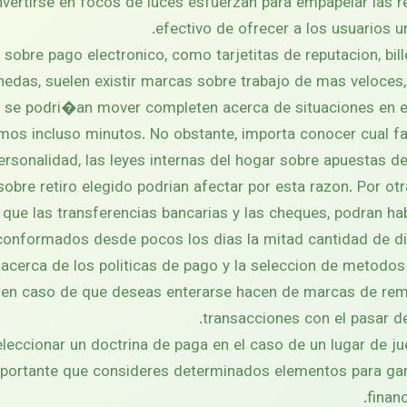
onvertirse en focos de luces esfuerzan para empapelar las 
efectivo de ofrecer a los usuarios un
obre pago electronico, como tarjetitas de reputacion, bill
edas, suelen existir marcas sobre trabajo de mas veloces, 
 se podri�an mover completen acerca de situaciones en e
mos incluso minutos. No obstante, importa conocer cual fa
rsonalidad, las leyes internas del hogar sobre apuestas de
obre retiro elegido podrian afectar por esta razon. Por ot
l que las transferencias bancarias y las cheques, podran 
conformados desde pocos los dias la mitad cantidad de dia
 acerca de los politicas de pago y la seleccion de metodos
o en caso de que deseas enterarse hacen de marcas de rem
transacciones con el pasar d
eleccionar un doctrina de paga en el caso de un lugar de j
importante que consideres determinados elementos para gara
financ