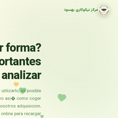
مرکز نیکوکاری بهسود
r forma
ortantes
 analizar
utilizarlo, es posible
ctivo asi� como coger
nosotros adquisicion.
 online para recargar